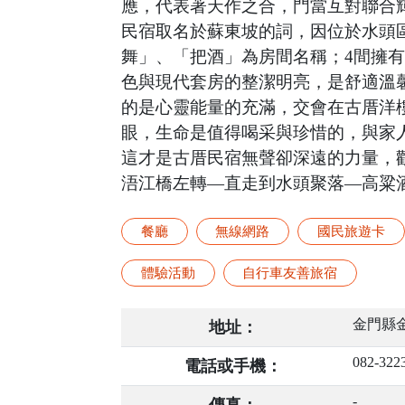
應，代表著天作之合，門當互對聯合
民宿取名於蘇東坡的詞，因位於水頭
舞」、「把酒」為房間名稱；4間擁有閣
色與現代套房的整潔明亮，是舒適溫
的是心靈能量的充滿，交會在古厝洋
眼，生命是值得喝采與珍惜的，與家
這才是古厝民宿無聲卻深遠的力量，
浯江橋左轉—直走到水頭聚落—高粱酒瓶
餐廳
無線網路
國民旅遊卡
體驗活動
自行車友善旅宿
金門縣金
地址：
082-322
電話或手機：
-