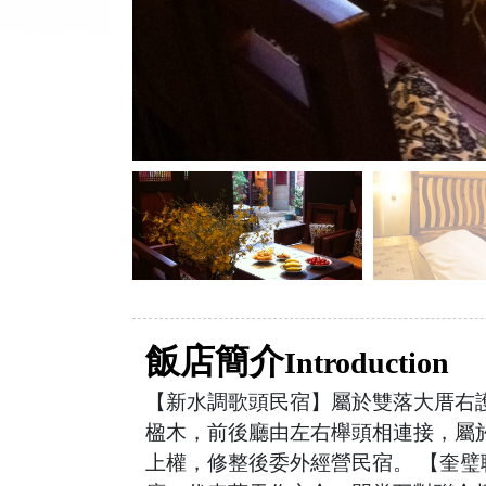
飯店簡介
Introduction
【新水調歌頭民宿】屬於雙落大厝右
楹木，前後廳由左右櫸頭相連接，屬
上權，修整後委外經營民宿。 【奎