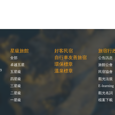
星級旅館
好客民宿
旅宿行
自行車友善旅宿
全部
公告訊息
環保標章
卓越五星
旅館公會
9
溫泉標章
五星級
民宿協會
四星級
觀光法規
三星級
E-learning
二星級
觀光名詞
一星級
檔案下載