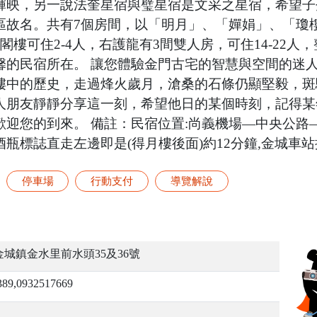
輝映，另一說法奎星宿與璧星宿是文采之星宿，希望子
區故名。共有7個房間，以「明月」、「嬋娟」、「瓊
樓可住2-4人，右護龍有3間雙人房，可住14-22
馨的民宿所在。 讓您體驗金門古宅的智慧與空間的迷
樓中的歷史，走過烽火歲月，滄桑的石條仍顯堅毅，斑
人朋友靜靜分享這一刻，希望他日的某個時刻，記得某
歡迎您的到來。 備註：民宿位置:尚義機場—中央公路
標誌直走左邊即是(得月樓後面)約12分鐘,金城車站
停車場
行動支付
導覽解說
城鎮金水里前水頭35及36號
389,0932517669