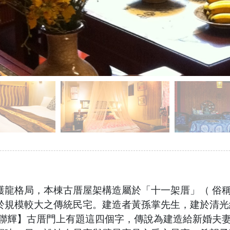
護龍格局，本棟古厝屋架構造屬於「十一架厝」（ 俗
於規模較大之傳統民宅。建造者黃孫掌先生，建於清光
璧聯輝】古厝門上有題這四個字，傳說為建造給新婚夫