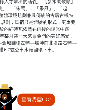
孫人才輩出的涵義。 【新水調歌頭】
樓」、「朱閣」、「乘風」、「起
人，整體環境規劃兼具傳統的古厝古樸特
人規劃，民宿只是體驗的形式，更重要
駁的紅磚瓦依然在雨後的陽光中耀
年某月某一天來自金門的美好感受，
—金城圓環左轉—燦坤前北堤路右轉—
搭6.7號公車水頭圓環下車。
查看房型GO!