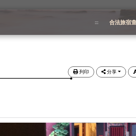
合法旅宿
:::
列印
分享