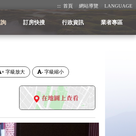
:::
首頁
網站導覽
LANGUAGE
查詢
訂房快搜
行政資訊
業者專區
+
字級放大
-
字級縮小