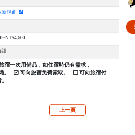
啟新視窗
00~NT$4,600
英語
提供旅宿一次用備品，如住宿時仍有需求，
自備。
可向旅宿免費索取。
可向旅宿付
者。
上一頁