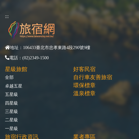
:::
地址：106433臺北市忠孝東路4段290號9樓
電話：(02)2349-1500
星級旅館
好客民宿
自行車友善旅宿
全部
環保標章
卓越五星
溫泉標章
五星級
四星級
三星級
二星級
一星級
旅宿行政資訊
業者專區