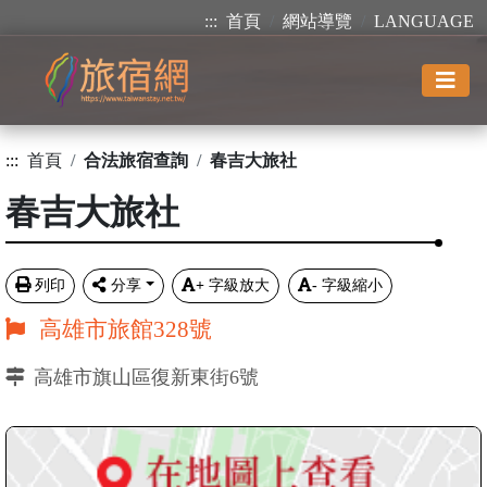
:::
首頁
網站導覽
LANGUAGE
:::
首頁
合法旅宿查詢
春吉大旅社
春吉大旅社
列印
分享
+
字級放大
-
字級縮小
高雄市旅館328號
高雄市旗山區復新東街6號