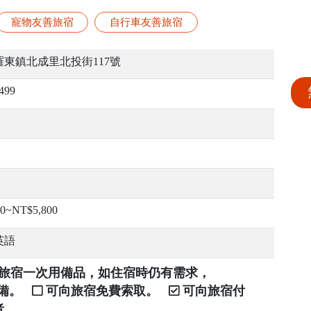
寵物友善旅宿
自行車友善旅宿
東鎮北成里北投街117號
499
00~NT$5,800
英語
提供旅宿一次用備品，如住宿時仍有需求，
自備。
可向旅宿免費索取。
可向旅宿付
者。