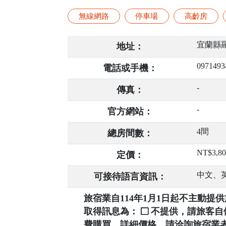
無線網路
停車場
高齡房
宜蘭縣羅
地址：
0971493
電話或手機：
-
傳真：
-
官方網站：
4間
總房間數：
NT$3,8
定價：
中文、
可接待語言資訊：
旅宿業自114年1月1日起不主動
取得訊息為：
不提供，請旅客
費購買，詳細價格，請洽詢旅宿業