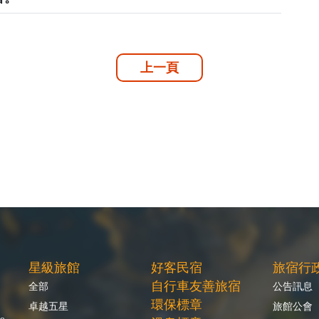
上一頁
星級旅館
好客民宿
旅宿行
自行車友善旅宿
全部
公告訊息
環保標章
卓越五星
旅館公會