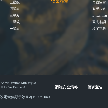
9
溫泉標章
五星級
民宿協會
四星級
觀光法規
三星級
E-learning
二星級
觀光名詞
一星級
檔案下載
istration Ministry of
網站安全策略
個資宣告
ll Rights Reserved.
( 螢幕設定最佳顯示效果為1920*1080