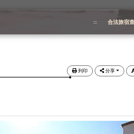
合法旅宿
:::
列印
分享