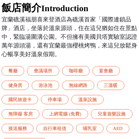
飯店簡介
Introduction
宜蘭礁溪福朋喜來登酒店為礁溪首家「國際連鎖品
牌」酒店，坐落於溫泉源頭，住在這兒猶如住在景點
中，緊臨湯圍溝公園。不但擁有美國貝塔實驗室認證
萬年源頭湯，還有宜蘭最強櫻桃烤鴨，來這兒放鬆身
心暢享美好溫泉假期。
餐廳
會議場所
咖啡廳
宴會廳
健身房
游泳池
無線網路
三溫暖
國民旅遊卡
停車場
溫泉設施
無障礙 客房
上網電腦 (免費)
兒童遊樂設施
接送服務
自行車租借
哺乳室
AED