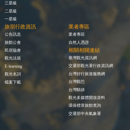
三星級
二星級
一星級
旅宿行政資訊
業者專區
公告訊息
業者專區
旅館公會
自然人憑證
相關相關連結
民宿協會
臺灣觀光資訊網
觀光法規
交通部觀光署行政資訊網
E-learning
台灣好行旅遊服務網
觀光名詞
台灣觀巴
檔案下載
台灣騎跡
觀光多媒體開放資料
環保標章旅館查詢
交通部中央氣象署