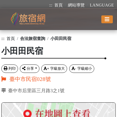
:::
首頁
網站導覽
LANGUAGE
:::
首頁
合法旅宿查詢
小田田民宿
小田田民宿
列印
分享
+
字級放大
-
字級縮小
臺中市民宿028號
臺中市后里區三月路3之1號