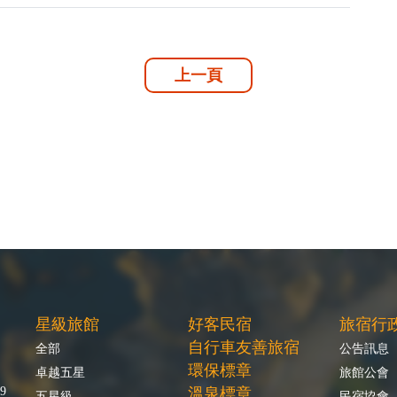
上一頁
星級旅館
好客民宿
旅宿行
自行車友善旅宿
全部
公告訊息
環保標章
卓越五星
旅館公會
9
溫泉標章
五星級
民宿協會