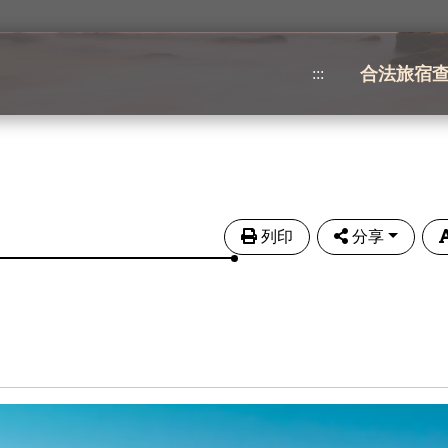
合法旅宿
:::
列印
分享