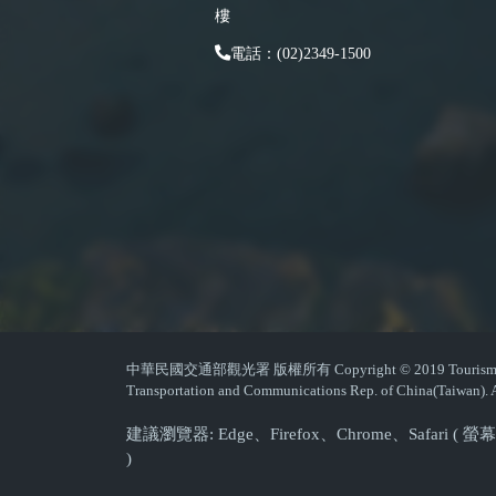
樓
電話：(02)2349-1500
中華民國交通部觀光署 版權所有 Copyright © 2019 Tourism Admin
Transportation and Communications Rep. of China(Taiwan). A
建議瀏覽器: Edge、Firefox、Chrome、Safari 
)