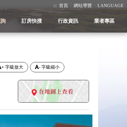
:::
首頁
網站導覽
LANGUAGE
查詢
訂房快搜
行政資訊
業者專區
+
字級放大
-
字級縮小