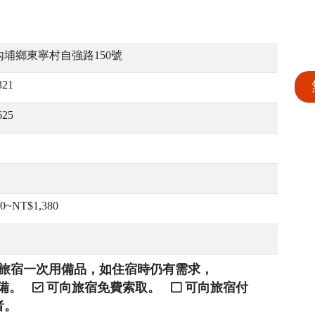
埔鄉東寧村自強路150號
321
625
80~NT$1,380
提供旅宿一次用備品，如住宿時仍有需求，
自備。
可向旅宿免費索取。
可向旅宿付
者。