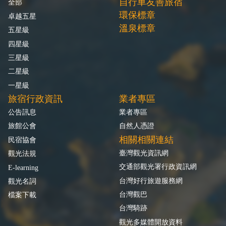
自行車友善旅宿
全部
環保標章
卓越五星
溫泉標章
五星級
四星級
三星級
二星級
一星級
旅宿行政資訊
業者專區
公告訊息
業者專區
旅館公會
自然人憑證
相關相關連結
民宿協會
臺灣觀光資訊網
觀光法規
交通部觀光署行政資訊網
E-learning
台灣好行旅遊服務網
觀光名詞
台灣觀巴
檔案下載
台灣騎跡
觀光多媒體開放資料