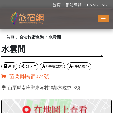
:::
首頁
網站導覽
LANGUAGE
:::
首頁
合法旅宿查詢
水雲間
水雲間
列印
分享
+
字級放大
-
字級縮小
苗栗縣民宿074號
苗栗縣南庄鄉東河村10鄰六隘寮23號