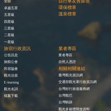
自行車友善旅宿
全部
環保標章
卓越五星
溫泉標章
五星級
四星級
三星級
二星級
一星級
旅宿行政資訊
業者專區
公告訊息
業者專區
旅館公會
自然人憑證
相關相關連結
民宿協會
臺灣觀光資訊網
觀光法規
交通部觀光署行政資訊網
E-learning
台灣好行旅遊服務網
觀光名詞
台灣觀巴
檔案下載
台灣騎跡
觀光多媒體開放資料