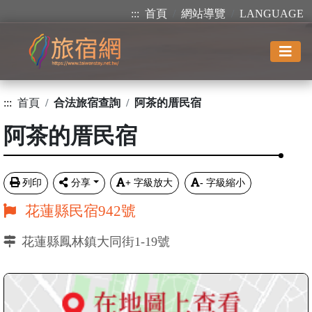
:::
首頁
網站導覽
LANGUAGE
:::
首頁
合法旅宿查詢
阿茶的厝民宿
阿茶的厝民宿
列印
分享
+
字級放大
-
字級縮小
花蓮縣民宿942號
花蓮縣鳳林鎮大同街1-19號