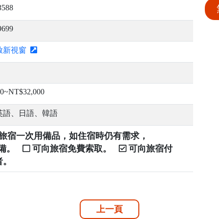
3588
9699
啟新視窗
0~NT$32,000
英語、日語、韓語
提供旅宿一次用備品，如住宿時仍有需求，
自備。
可向旅宿免費索取。
可向旅宿付
者。
上一頁