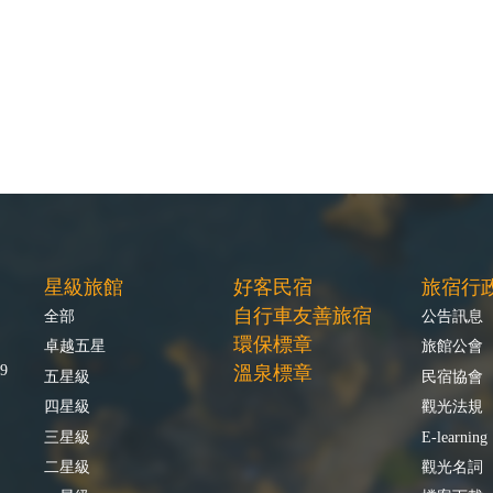
星級旅館
好客民宿
旅宿行
自行車友善旅宿
全部
公告訊息
環保標章
卓越五星
旅館公會
9
溫泉標章
五星級
民宿協會
四星級
觀光法規
三星級
E-learning
二星級
觀光名詞