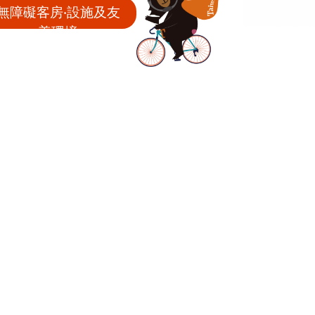
無障礙客房‧設施及友
善環境