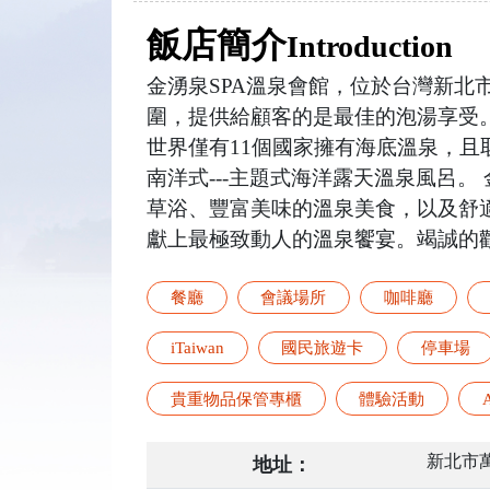
飯店簡介
Introduction
金湧泉SPA溫泉會館，位於台灣新北
圍，提供給顧客的是最佳的泡湯享受
世界僅有11個國家擁有海底溫泉，
南洋式---主題式海洋露天溫泉風呂
草浴、豐富美味的溫泉美食，以及舒
獻上最極致動人的溫泉饗宴。竭誠的
餐廳
會議場所
咖啡廳
iTaiwan
國民旅遊卡
停車場
貴重物品保管專櫃
體驗活動
新北市萬
地址：