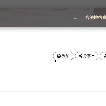
合法旅宿
:::
列印
分享