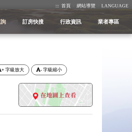
:::
首頁
網站導覽
LANGUAGE
查詢
訂房快搜
行政資訊
業者專區
+
字級放大
-
字級縮小