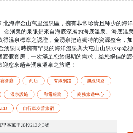
市-北海岸金山萬里溫泉區，擁有非常珍貴且稀少的海
。 金湧泉的泉脈是來自海底深層的海底溫泉、海底溫
且取得溫泉標章之認證，金湧泉把這獨特的資源整合，
。 金湧泉同時擁有罕見的海洋溫泉與大屯山山泉水spa
適渡假套房，一次滿足您於假期的需求，給您絕佳的渡
歡迎您來趟金湧泉溫泉之旅吧！
宴會廳
商店
有線網路
無線網路
溫泉設施
郵電服務
商務旅遊中心
AED
自行車友善旅宿
里區萬里加投213之3號