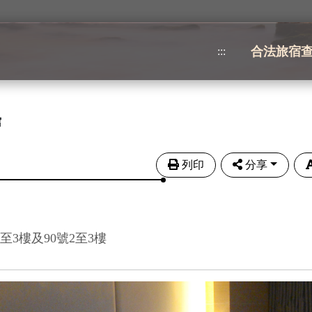
合法旅宿
:::
館
列印
分享
至3樓及90號2至3樓