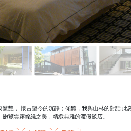
驚艷， 懷古望今的沉靜；傾聽，我與山林的對話 此
，飽覽雲霧繚繞之美，精緻典雅的渡假飯店。