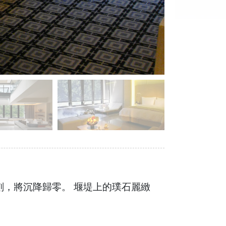
刻，將沉降歸零。 堰堤上的璞石麗緻