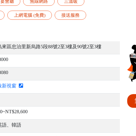
宴會廳
無線網路
三溫暖
上網電腦 (免費)
接送服務
來區忠治里新烏路5段88號2至3樓及90號2至3樓
8000
8080
啟新視窗
0~NT$28,600
英語、韓語