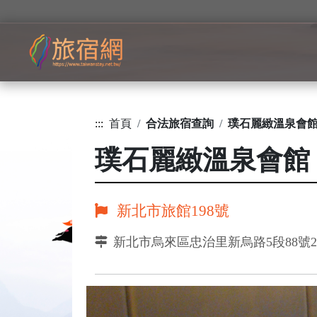
:::
首頁
合法旅宿查詢
璞石麗緻溫泉會
璞石麗緻溫泉會館
新北市旅館198號
新北市烏來區忠治里新烏路5段88號2