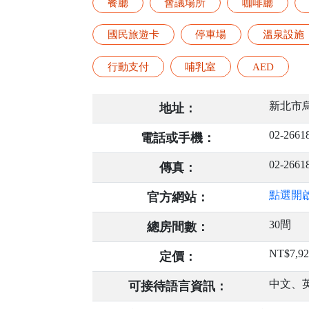
餐廳
會議場所
咖啡廳
國民旅遊卡
停車場
溫泉設施
行動支付
哺乳室
AED
新北市烏
地址：
02-2661
電話或手機：
02-2661
傳真：
點選開
官方網站：
30間
總房間數：
NT$7,92
定價：
中文、
可接待語言資訊：