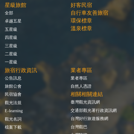
星級旅館
好客民宿
自行車友善旅宿
全部
環保標章
卓越五星
溫泉標章
五星級
四星級
三星級
二星級
一星級
旅宿行政資訊
業者專區
公告訊息
業者專區
旅館公會
自然人憑證
相關相關連結
民宿協會
臺灣觀光資訊網
觀光法規
交通部觀光署行政資訊網
E-learning
台灣好行旅遊服務網
觀光名詞
台灣觀巴
檔案下載