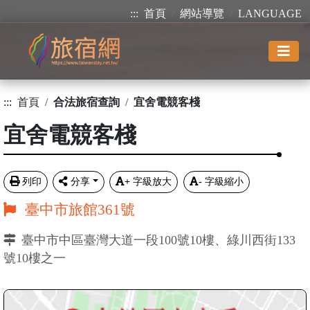
:::
首頁
網站導覽
LANGUAGE
:::
首頁
合法旅宿查詢
宜舍電競客棧
宜舍電競客棧
列印
分享
+
字級放大
-
字級縮小
臺中市旅館361號
臺中市中區臺灣大道一段100號10樓、綠川西街133
號10樓之一