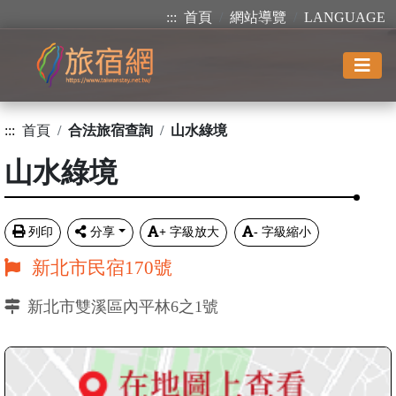
:::
首頁
網站導覽
LANGUAGE
:::
首頁
合法旅宿查詢
山水綠境
山水綠境
列印
分享
+
字級放大
-
字級縮小
新北市民宿170號
新北市雙溪區內平林6之1號