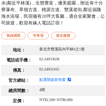
水(鄰近平林溪)，生態豊富，優美庭園，附近有十分
寮瀑布、草嶺古道、桃源古道、雙溪老街,鄰近福隆
海水浴場，民宿備有20坪大客廳，適合全家聚會，公
司旅遊，歡迎有緣人電話訂宿！
無線網路
停車場
接送服務
新北市雙溪區內平林6之1號
地址：
02-24933638
電話或手機：
02-24931165
傳真：
點選開啟新視窗
官方網站：
4間
總房間數：
NT$2,500~NT$6,000
定價：