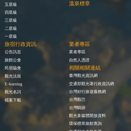
溫泉標章
五星級
四星級
三星級
二星級
一星級
旅宿行政資訊
業者專區
公告訊息
業者專區
旅館公會
自然人憑證
相關相關連結
民宿協會
臺灣觀光資訊網
觀光法規
交通部觀光署行政資訊網
E-learning
台灣好行旅遊服務網
觀光名詞
台灣觀巴
檔案下載
台灣騎跡
觀光多媒體開放資料
環保標章旅館查詢