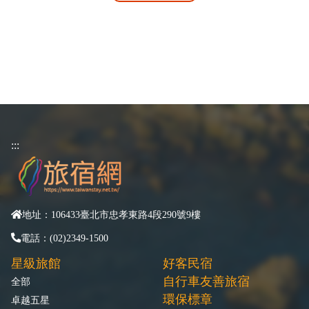
:::
地址：106433臺北市忠孝東路4段290號9樓
電話：(02)2349-1500
星級旅館
好客民宿
自行車友善旅宿
全部
環保標章
卓越五星