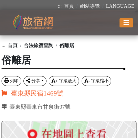
:::
首頁
網站導覽
LANGUAGE
:::
首頁
合法旅宿查詢
俗離居
俗離居
列印
分享
+
字級放大
-
字級縮小
臺東縣民宿1469號
臺東縣臺東市甘泉街97號