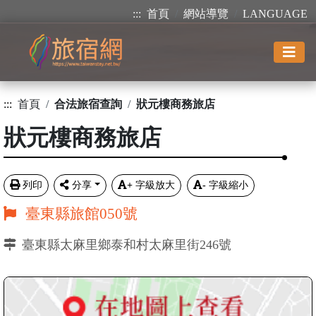
:::
首頁
網站導覽
LANGUAGE
:::
首頁
合法旅宿查詢
狀元樓商務旅店
狀元樓商務旅店
列印
分享
+
字級放大
-
字級縮小
臺東縣旅館050號
臺東縣太麻里鄉泰和村太麻里街246號