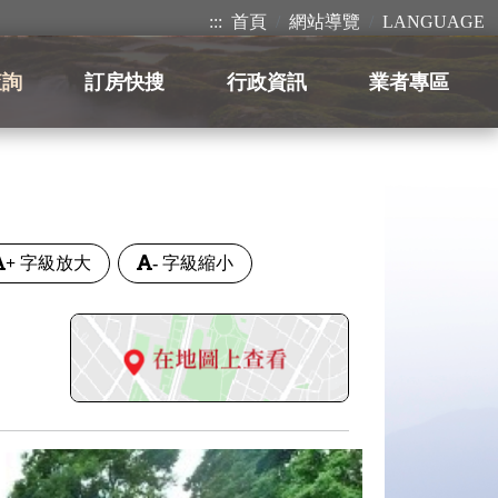
:::
首頁
網站導覽
LANGUAGE
查詢
訂房快搜
行政資訊
業者專區
+
字級放大
-
字級縮小