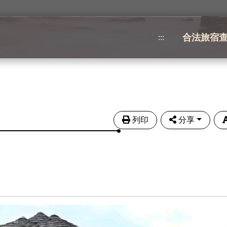
合法旅宿
:::
列印
分享