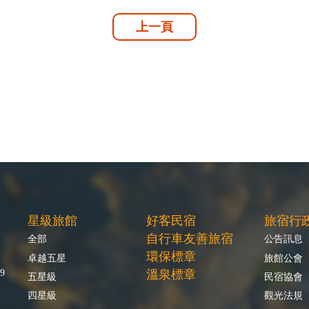
上一頁
星級旅館
好客民宿
旅宿行
自行車友善旅宿
全部
公告訊息
環保標章
卓越五星
旅館公會
9
溫泉標章
五星級
民宿協會
四星級
觀光法規