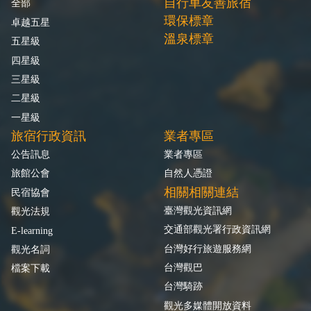
自行車友善旅宿
全部
環保標章
卓越五星
溫泉標章
五星級
四星級
三星級
二星級
一星級
旅宿行政資訊
業者專區
公告訊息
業者專區
旅館公會
自然人憑證
相關相關連結
民宿協會
臺灣觀光資訊網
觀光法規
交通部觀光署行政資訊網
E-learning
台灣好行旅遊服務網
觀光名詞
台灣觀巴
檔案下載
台灣騎跡
觀光多媒體開放資料