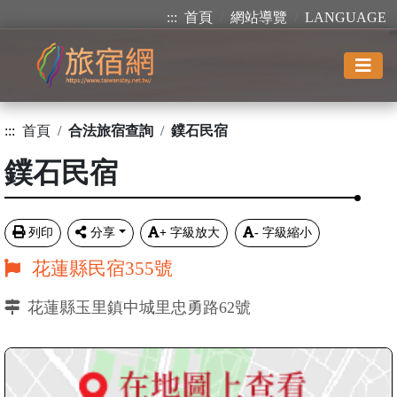
:::
首頁
網站導覽
LANGUAGE
:::
首頁
合法旅宿查詢
鏷石民宿
鏷石民宿
列印
分享
+
字級放大
-
字級縮小
花蓮縣民宿355號
花蓮縣玉里鎮中城里忠勇路62號