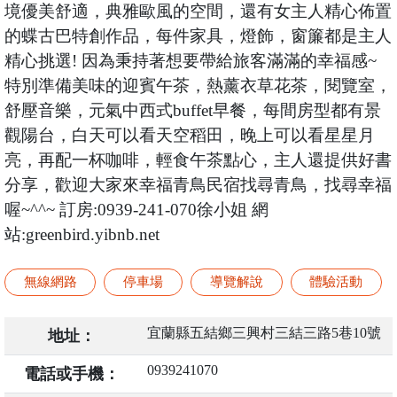
境優美舒適，典雅歐風的空間，還有女主人精心佈置
的蝶古巴特創作品，每件家具，燈飾，窗簾都是主人
精心挑選! 因為秉持著想要帶給旅客滿滿的幸福感~
特別準備美味的迎賓午茶，熱薰衣草花茶，閱覽室，
舒壓音樂，元氣中西式buffet早餐，每間房型都有景
觀陽台，白天可以看天空稻田，晚上可以看星星月
亮，再配一杯咖啡，輕食午茶點心，主人還提供好書
分享，歡迎大家來幸福青鳥民宿找尋青鳥，找尋幸福
喔~^^~ 訂房:0939-241-070徐小姐 網
站:greenbird.yibnb.net
無線網路
停車場
導覽解說
體驗活動
宜蘭縣五結鄉三興村三結三路5巷10號
地址：
0939241070
電話或手機：