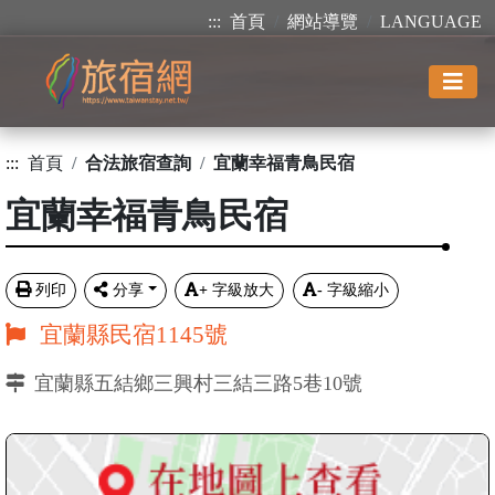
:::
首頁
網站導覽
LANGUAGE
:::
首頁
合法旅宿查詢
宜蘭幸福青鳥民宿
宜蘭幸福青鳥民宿
列印
分享
+
字級放大
-
字級縮小
宜蘭縣民宿1145號
宜蘭縣五結鄉三興村三結三路5巷10號