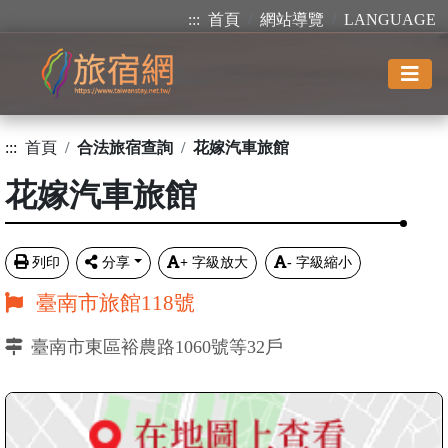
:::
首頁
網站導覽
LANGUAGE
:::
首頁
合法旅宿查詢
花嫁汽車旅館
花嫁汽車旅館
列印
分享
+
字級放大
-
字級縮小
臺南市旅館118號
臺南市東區裕農路1060號等32戶