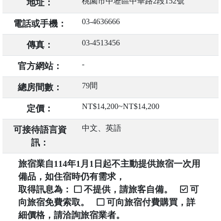
桃園市中壢區中華路2段152號
地址：
03-4636666
電話或手機：
03-4513456
傳真：
-
官方網站：
79間
總房間數：
NT$14,200~NT$14,200
定價：
中文、英語
可接待語言資
訊：
旅宿業自114年1月1日起不主動提供旅宿一次用
備品，如住宿時仍有需求，
取得訊息為：
不提供，請旅客自備。
可
向旅宿免費索取。
可向旅宿付費購買，詳
細價格，請洽詢旅宿業者。