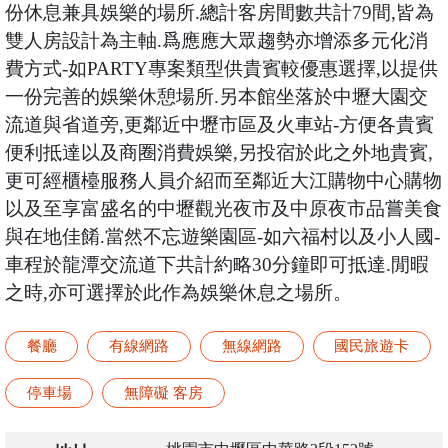
份休息兼具娛樂的場所.總計客房間數共計79間,皆為
雙人房設計為主軸.爲應應大眾趨勢亦增添多元化消
費方式-如PARTY專案類型供貴賓較優惠選擇,以提供
一份完善的娛樂休憩場所.另本館坐落於中壢大園交
流道與省道旁,更鄰近中壢市區及火車站-方便各貴賓
便利抵達以及商圈消費娛樂,另投宿於此之外地貴賓,
更可經櫃檯服務人員介紹而至鄰近大江購物中心購物
以及至享富盛名的中壢觀光夜市及中原夜市品嘗美食
與在地佳餚.當然不忘遊樂園區-如六福村以及小人國-
車程於龍潭交流道下共計約略30分鐘即可抵達.閒暇
之時,亦可選擇於此作為娛樂休息之場所。
餐廳
有線網路
無線網路
國民旅遊卡
停車場
無障礙 客房