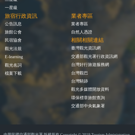
一星級
旅宿行政資訊
業者專區
公告訊息
業者專區
旅館公會
自然人憑證
相關相關連結
民宿協會
臺灣觀光資訊網
觀光法規
交通部觀光署行政資訊網
E-learning
台灣好行旅遊服務網
觀光名詞
台灣觀巴
檔案下載
台灣騎跡
觀光多媒體開放資料
環保標章旅館查詢
交通部中央氣象署
中華民國交通部觀光署 版權所有 Copyright © 2019 Tourism Administration