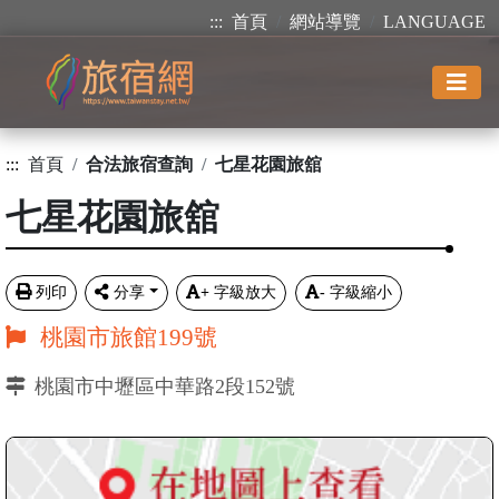
:::
首頁
網站導覽
LANGUAGE
:::
首頁
合法旅宿查詢
七星花園旅舘
七星花園旅舘
列印
分享
+
字級放大
-
字級縮小
桃園市旅館199號
桃園市中壢區中華路2段152號