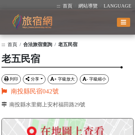
:::
首頁
網站導覽
LANGUAGE
:::
首頁
合法旅宿查詢
老五民宿
老五民宿
列印
分享
+
字級放大
-
字級縮小
南投縣民宿042號
南投縣水里鄉上安村福田路29號