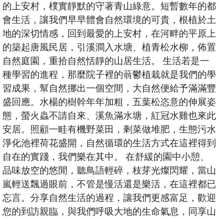
的上安村，樸實靜默的守著青山綠意。短暫數年的都
會生活，讓我們早早體會自然環境的可貴，根植於土
地的深切情感，回到最愛的上安村，在河畔的平原上
的築起唐風民居，引溪澗入水塘、植青松水柳，佈置
自然庭園，重拾自然恬靜的山居生活。 生活若是一
種學習的進程，那麼院子裡的蓊鬱植栽就是我們的學
習成果，幫自然挪出一個空間，大自然便給予滿滿豐
盛回應。水楊的樹幹年年加粗，五葉松恣意的伸展姿
態，螢火蟲不請自來、溪魚滿水塘，紅冠水雞也來此
安居。照顧一畦有機野菜田，剩菜做堆肥，生態污水
淨化池裡荷花盛開，自然循環的生活方式在這裡得到
自在的實踐，我們樂在其中。 在舒緩的園中小憩、
品味放空的悠閒，聽鳥語輕碎，枝芽光燦閃耀，當山
嵐輕送飄過眼前，不管是慢活還是樂活，在這裡都已
忘言。分享自然生活的過程，讓我們更感富足，歡迎
您的到訪親臨，與我們呼吸大地的生命氣息，同享山