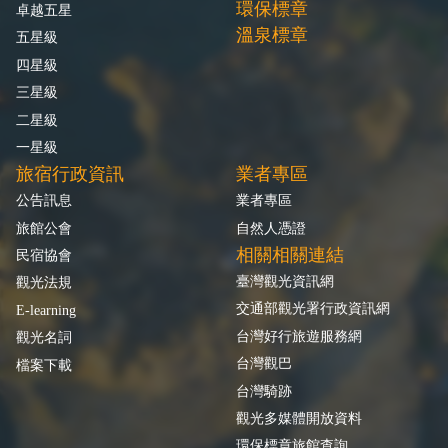
環保標章
卓越五星
溫泉標章
五星級
四星級
三星級
二星級
一星級
旅宿行政資訊
業者專區
公告訊息
業者專區
旅館公會
自然人憑證
相關相關連結
民宿協會
臺灣觀光資訊網
觀光法規
交通部觀光署行政資訊網
E-learning
台灣好行旅遊服務網
觀光名詞
台灣觀巴
檔案下載
台灣騎跡
觀光多媒體開放資料
環保標章旅館查詢