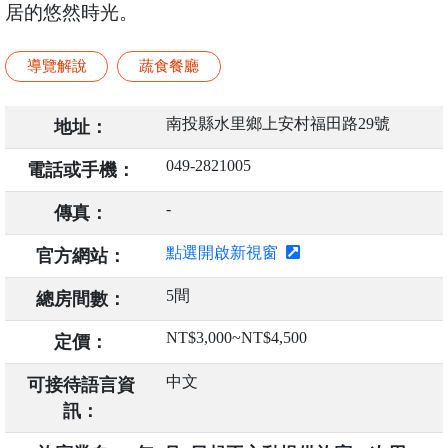
居的悠然時光。
導覽解說
蔬食餐廳
南投縣水里鄉上安村福田路29號
地址：
049-2821005
電話或手機：
-
傳真：
點選開啟新視窗
官方網站：
5間
總房間數：
NT$3,000~NT$4,500
定價：
中文
可接待語言資
訊：