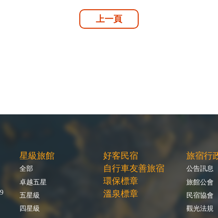
上一頁
星級旅館
好客民宿
旅宿行
自行車友善旅宿
全部
公告訊息
環保標章
卓越五星
旅館公會
9
溫泉標章
五星級
民宿協會
四星級
觀光法規