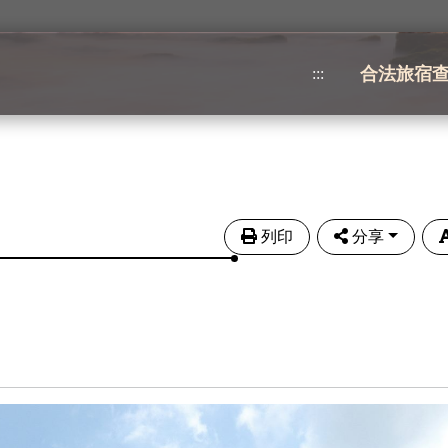
合法旅宿
:::
列印
分享