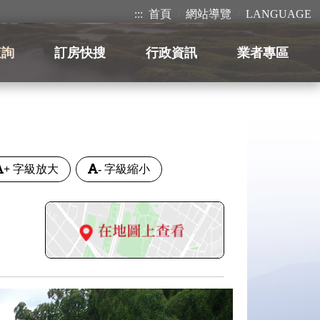
:::
首頁
網站導覽
LANGUAGE
查詢
訂房快搜
行政資訊
業者專區
+
字級放大
-
字級縮小