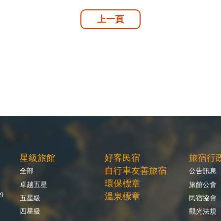
上一頁
星級旅館
好客民宿
旅宿行
自行車友善旅宿
全部
公告訊息
環保標章
卓越五星
旅館公會
9
溫泉標章
五星級
民宿協會
四星級
觀光法規