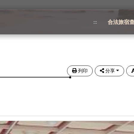
合法旅宿
:::
列印
分享