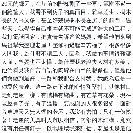
20元的鐮刀，在屋前的階梯割了一些草，範圍不過一
個籮筐大，我看不到房子的真面目，雜草叢生，樹木
長的又高又多，甚至好幾棵樹木長在房子的前門，過
些天，我覺得自己根本就不可能完成這浩大的工程，
我打電話回家，把實情告訴爸爸媽媽，希望他們來到
馬祖幫我整理老屋！整修的過程辛苦極了，很多很多
人問我，為什麼不請工人，因為，我做的事情很難讓
人懂，爸媽也不太懂，為什麼我老說夫人村有多美，
他們看見我自言自語的陶醉在自己的想像裡，但是他
們會做到最好，一路和我配合支持我，我認為這是一
種愛的表達。這一路走下來的心情和堅持，就像村口
走到老屋一樣，有階梯有彎曲，有芒草有花朵，現在
老屋有了光，有了溫暖，要感謝的人很多很多。面對
荒草連天又無人煙的老屋，我沒有害怕，只有一份執
著！老屋的美真叫人難以相信，內部的木結構，竟然
沒有用任何釘子，以地理環境來評估，老屋也是最佔