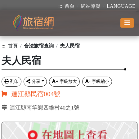
:::
首頁
網站導覽
LANGUAGE
:::
首頁
合法旅宿查詢
夫人民宿
夫人民宿
列印
分享
+
字級放大
-
字級縮小
連江縣民宿004號
連江縣南竿鄉四維村40之1號