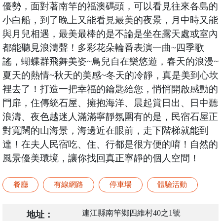
優勢，面對著南竿的福澳碼頭，可以看見往來各島的
小白船，到了晚上又能看見最美的夜景，月中時又能
與月兒相遇，最美最棒的是不論是坐在露天處或室內
都能聽見浪濤聲！多彩花朵輪番表演一曲~四季歌
謠，蝴蝶群飛舞美姿~鳥兒自在樂悠遊，春天的浪漫~
夏天的熱情~秋天的美感~冬天的冷靜，真是美到心坎
裡去了！打造一把幸福的鑰匙給您，悄悄開啟感動的
門扉，住傳統石屋、擁抱海洋、晨起賞日出、日中聽
浪濤、夜色越迷人滿滿寧靜氛圍有的是，民宿石屋正
對寬闊的山海景，海邊近在眼前，走下階梯就能到
達！在夫人民宿吃、住、行都是很方便的唷！自然的
風景優美環境，讓你找回真正寧靜的個人空間！
餐廳
有線網路
停車場
體驗活動
連江縣南竿鄉四維村40之1號
地址：