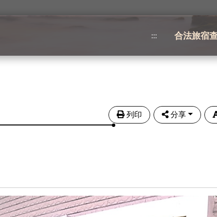
合法旅宿
:::
列印
分享