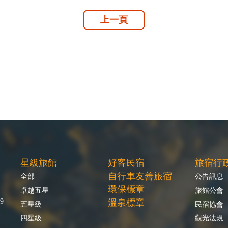
上一頁
星級旅館
好客民宿
旅宿行
自行車友善旅宿
全部
公告訊息
環保標章
卓越五星
旅館公會
9
溫泉標章
五星級
民宿協會
四星級
觀光法規