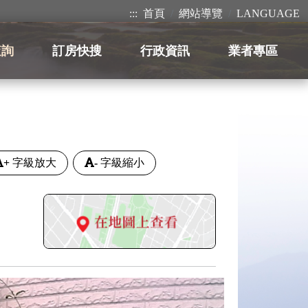
:::
首頁
網站導覽
LANGUAGE
查詢
訂房快搜
行政資訊
業者專區
+
字級放大
-
字級縮小