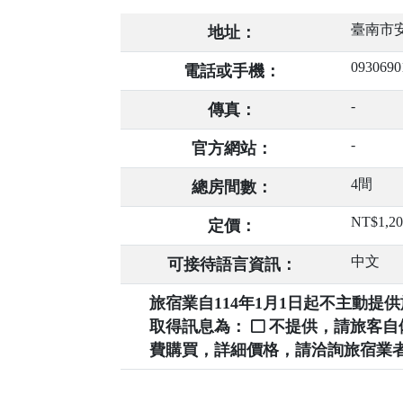
臺南市安
地址：
0930690
電話或手機：
-
傳真：
-
官方網站：
4間
總房間數：
NT$1,2
定價：
中文
可接待語言資訊：
旅宿業自114年1月1日起不主動
取得訊息為：
不提供，請旅客
費購買，詳細價格，請洽詢旅宿業