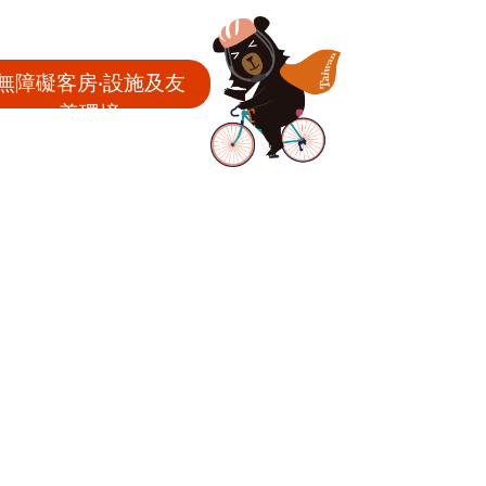
無障礙客房‧設施及友
善環境