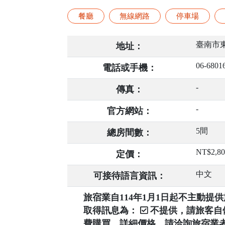
餐廳
無線網路
停車場
臺南市東
地址：
06-6801
電話或手機：
-
傳真：
-
官方網站：
5間
總房間數：
NT$2,8
定價：
中文
可接待語言資訊：
旅宿業自114年1月1日起不主動
取得訊息為：
不提供，請旅客
費購買，詳細價格，請洽詢旅宿業