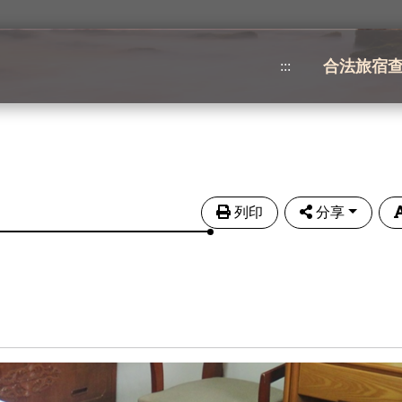
合法旅宿
:::
列印
分享