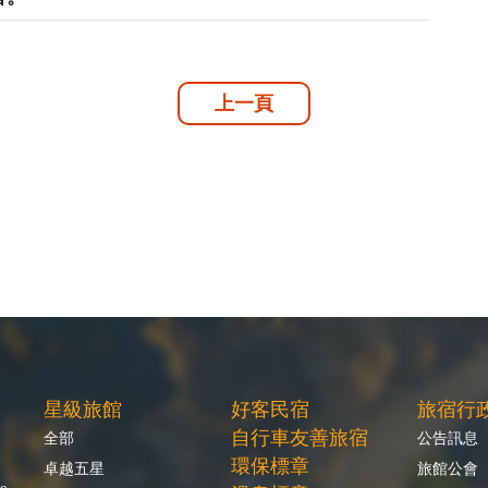
上一頁
星級旅館
好客民宿
旅宿行
自行車友善旅宿
全部
公告訊息
環保標章
卓越五星
旅館公會