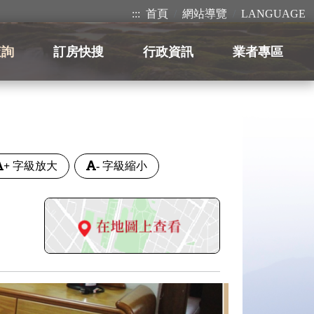
:::
首頁
網站導覽
LANGUAGE
查詢
訂房快搜
行政資訊
業者專區
+
字級放大
-
字級縮小