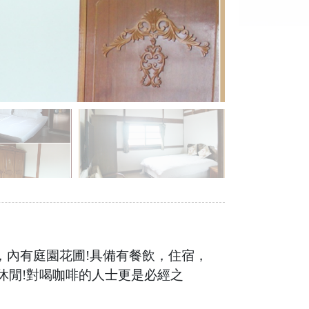
，內有庭園花圃!具備有餐飲，住宿，
 休閒!對喝咖啡的人士更是必經之