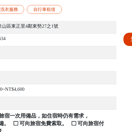
洗衣服務
自行車租借
山區東正里4鄰東勢27之1號
634
00~NT$4,600
提供旅宿一次用備品，如住宿時仍有需求，
自備。
可向旅宿免費索取。
可向旅宿付
者。