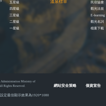
9
溫泉標章
五星級
民宿協會
四星級
觀光法規
三星級
E-learning
二星級
觀光名詞
一星級
檔案下載
istration Ministry of
網站安全策略
個資宣告
ll Rights Reserved.
( 螢幕設定最佳顯示效果為1920*1080