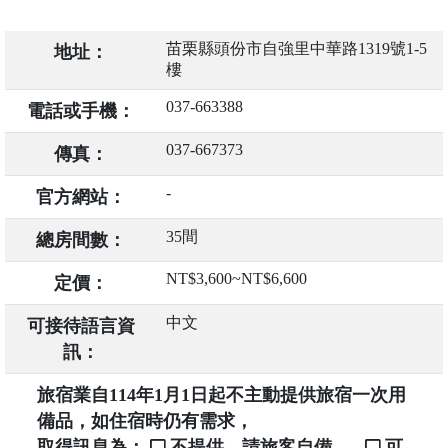
苗栗縣頭份市自強里中華路1319號1-5
地址：
樓
037-663388
電話或手機：
037-667373
傳真：
-
官方網站：
35間
總房間數：
NT$3,600~NT$6,600
定價：
中文
可接待語言資
訊：
旅宿業自114年1月1日起不主動提供旅宿一次用
備品，如住宿時仍有需求，
取得訊息為：
不提供，請旅客自備。
可