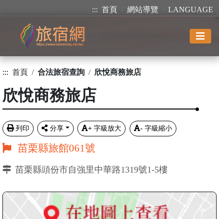
:::
首頁
網站導覽
LANGUAGE
:::
首頁
合法旅宿查詢
欣悅商務旅店
欣悅商務旅店
列印
分享
+
字級放大
-
字級縮小
苗栗縣旅館061號
苗栗縣頭份市自強里中華路1319號1-5樓