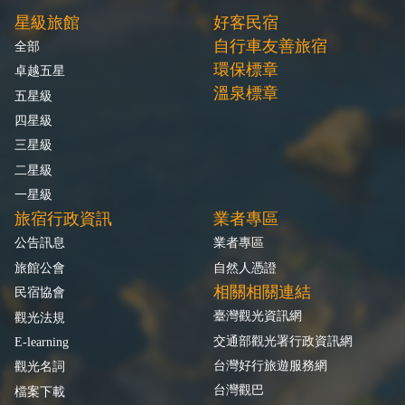
星級旅館
好客民宿
自行車友善旅宿
全部
環保標章
卓越五星
溫泉標章
五星級
四星級
三星級
二星級
一星級
旅宿行政資訊
業者專區
公告訊息
業者專區
旅館公會
自然人憑證
相關相關連結
民宿協會
臺灣觀光資訊網
觀光法規
交通部觀光署行政資訊網
E-learning
台灣好行旅遊服務網
觀光名詞
台灣觀巴
檔案下載