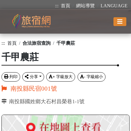
:::
首頁
網站導覽
LANGUAGE
:::
首頁
合法旅宿查詢
千甲農莊
千甲農莊
列印
分享
+
字級放大
-
字級縮小
南投縣民宿001號
南投縣國姓鄉大石村昌榮巷1-1號