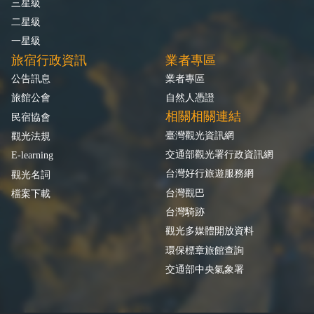
三星級
二星級
一星級
旅宿行政資訊
業者專區
公告訊息
業者專區
旅館公會
自然人憑證
相關相關連結
民宿協會
臺灣觀光資訊網
觀光法規
交通部觀光署行政資訊網
E-learning
台灣好行旅遊服務網
觀光名詞
台灣觀巴
檔案下載
台灣騎跡
觀光多媒體開放資料
環保標章旅館查詢
交通部中央氣象署