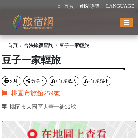
:::
首頁
網站導覽
LANGUAGE
:::
首頁
合法旅宿查詢
豆子一家輕旅
豆子一家輕旅
列印
分享
+
字級放大
-
字級縮小
桃園市旅館259號
桃園市大園區大華一街32號