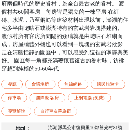
府兩個時代的歷史眷村，為全台最古老的眷村。 渡
假村共60間客房。每房皆是獨立的一棟平房 在紅
磚、水泥，乃至鋼筋等建築材料出現以前，澎湖的住
宅多半由咾咕石或澎湖特有的玄武岩岩塊搭建的。
渡假村所有客房所間隔的矮牆就是由咾咕石堆砌而
成，房屋牆體外觀也可以看到一塊塊的玄武岩蹤影
走在清幽恬靜的園區中，可以感受到這裡的寧靜與美
好。 園區每一角都充滿著懷舊復古的眷村味，彷彿
穿越到純樸的50-60年代
餐廳
會議場所
無線網路
國民旅遊卡
停車場
無障礙 客房
上網電腦 (免費)
導覽解說
自行車友善旅宿
澎湖縣馬公市復興里10鄰莒光村81號
地址：