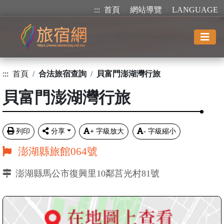
:::
首頁
網站導覽
LANGUAGE
:::
首頁
合法旅宿查詢
貝富門澎湖灣行旅
貝富門澎湖灣行旅
列印
分享
+
字級放大
-
字級縮小
澎湖縣旅館064號
澎湖縣馬公市復興里10鄰莒光村81號