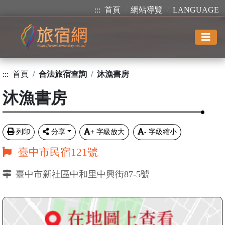
:::
首頁
網站導覽
LANGUAGE
:::
首頁
合法旅宿查詢
沐漁書房
沐漁書房
列印
分享
+
字級放大
-
字級縮小
臺中市民宿121號
臺中市新社區中和里中興街87-5號