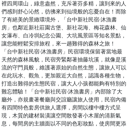
裡四周環山，綠意盎然，充斥著芬多精，讓到來的人
們感到舒心沁然，彷彿來到仙境般的忘憂自在！而除
了有絕美的景緻環境外，「台中新社民宿‧沐漁書
房」也鄰近新社莊園古堡、新社花海、梅花森林、仙
女瀑布、白冷圳紀念公園、大坑風景區等知名景點，
讓您能輕鬆安排旅程，來一趟難得的森林之旅！
「台中新社民宿‧沐漁書房」民宿環境保留著當地最
天然的森林風貌，民宿旁緊鄰著抽藤坑溪，就像是溪
流的守門員般，維護著原始的自然生態，讓旅人可以
在此玩水、觀魚，更加親近大自然，認識各種生物，
打造出難得的生態民宿，讓大人小孩都能夠有特別的
難忘體驗！「台中新社民宿‧沐漁書房」內部除了大
廳外，亦規畫著餐廳與交誼廳讓旅人使用，民宿內備
有四間特色套房供旅人選擇，房間以樓中樓方式呈
現，木質的建材裝潢讓空間散發著小木屋的清新氣
息，每間房的主牆面以不同的色彩妝點，使房間更添