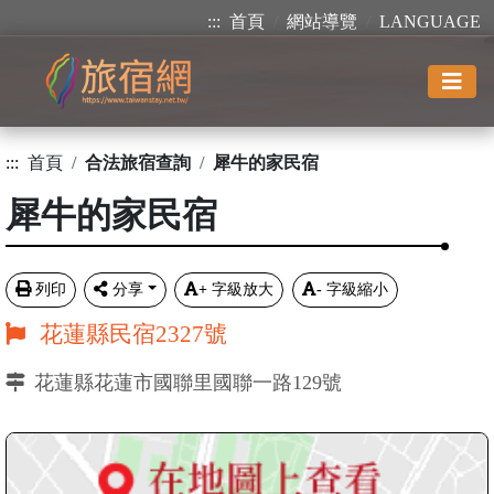
:::
首頁
網站導覽
LANGUAGE
:::
首頁
合法旅宿查詢
犀牛的家民宿
犀牛的家民宿
列印
分享
+
字級放大
-
字級縮小
花蓮縣民宿2327號
花蓮縣花蓮市國聯里國聯一路129號