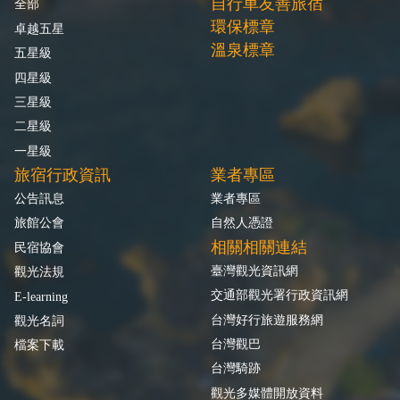
自行車友善旅宿
全部
環保標章
卓越五星
溫泉標章
五星級
四星級
三星級
二星級
一星級
旅宿行政資訊
業者專區
公告訊息
業者專區
旅館公會
自然人憑證
相關相關連結
民宿協會
臺灣觀光資訊網
觀光法規
交通部觀光署行政資訊網
E-learning
台灣好行旅遊服務網
觀光名詞
台灣觀巴
檔案下載
台灣騎跡
觀光多媒體開放資料