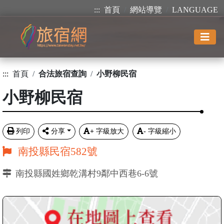
:::
首頁
網站導覽
LANGUAGE
:::
首頁
合法旅宿查詢
小野柳民宿
小野柳民宿
列印
分享
+
字級放大
-
字級縮小
南投縣民宿582號
南投縣國姓鄉乾溝村9鄰中西巷6-6號