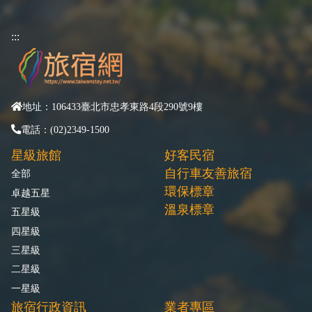
:::
地址：106433臺北市忠孝東路4段290號9樓
電話：(02)2349-1500
星級旅館
好客民宿
自行車友善旅宿
全部
環保標章
卓越五星
溫泉標章
五星級
四星級
三星級
二星級
一星級
旅宿行政資訊
業者專區