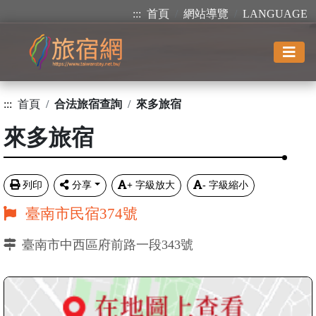
:::
首頁
網站導覽
LANGUAGE
:::
首頁
合法旅宿查詢
來多旅宿
來多旅宿
列印
分享
+
字級放大
-
字級縮小
臺南市民宿374號
臺南市中西區府前路一段343號