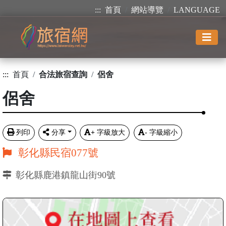
:::
首頁
網站導覽
LANGUAGE
:::
首頁
合法旅宿查詢
侶舍
侶舍
列印
分享
+
字級放大
-
字級縮小
彰化縣民宿077號
彰化縣鹿港鎮龍山街90號