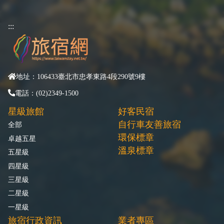
:::
地址：106433臺北市忠孝東路4段290號9樓
電話：(02)2349-1500
星級旅館
好客民宿
自行車友善旅宿
全部
環保標章
卓越五星
溫泉標章
五星級
四星級
三星級
二星級
一星級
旅宿行政資訊
業者專區