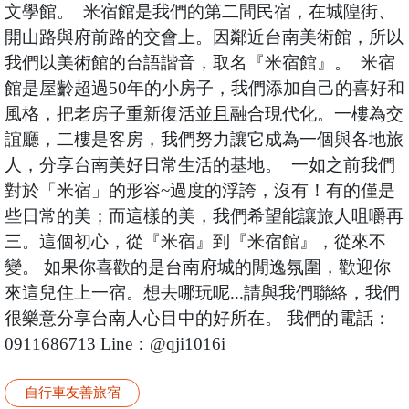
文學館。 米宿館是我們的第二間民宿，在城隍街、
開山路與府前路的交會上。因鄰近台南美術館，所以
我們以美術館的台語諧音，取名『米宿館』。 米宿
館是屋齡超過50年的小房子，我們添加自己的喜好和
風格，把老房子重新復活並且融合現代化。一樓為交
誼廳，二樓是客房，我們努力讓它成為一個與各地旅
人，分享台南美好日常生活的基地。 一如之前我們
對於「米宿」的形容~過度的浮誇，沒有！有的僅是
些日常的美；而這樣的美，我們希望能讓旅人咀嚼再
三。這個初心，從『米宿』到『米宿館』，從來不
變。 如果你喜歡的是台南府城的閒逸氛圍，歡迎你
來這兒住上一宿。想去哪玩呢...請與我們聯絡，我們
很樂意分享台南人心目中的好所在。 我們的電話：
0911686713 Line：@qji1016i
自行車友善旅宿