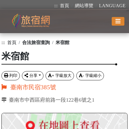
:::
首頁
網站導覽
LANGUAGE
:::
首頁
合法旅宿查詢
米宿館
米宿館
列印
分享
+
字級放大
-
字級縮小
臺南市民宿385號
臺南市中西區府前路一段122巷6號之1