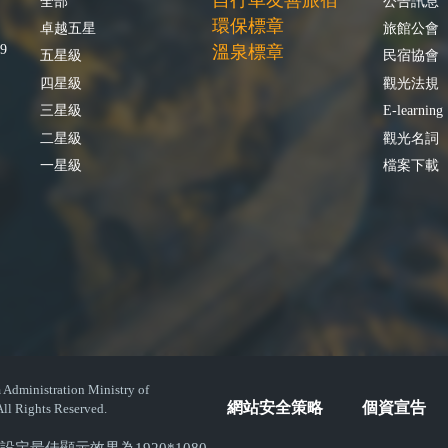
自行車友善旅宿
全部
公告訊息
環保標章
卓越五星
旅館公會
9
溫泉標章
五星級
民宿協會
四星級
觀光法規
三星級
E-learning
二星級
觀光名詞
一星級
檔案下載
istration Ministry of
網站安全策略
個資宣告
ll Rights Reserved.
( 螢幕設定最佳顯示效果為1920*1080