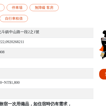
停車場
無障礙 客房
自行車租借
北斗鎮中山路一段2之1號
222,0920268211
808
00~NT$1,800
提供旅宿一次用備品，如住宿時仍有需求，