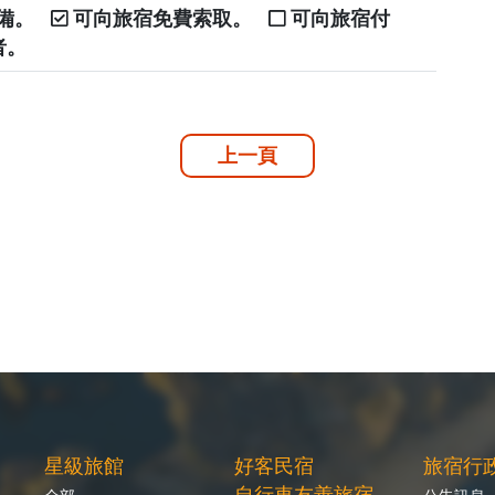
自備。
可向旅宿免費索取。
可向旅宿付
者。
上一頁
星級旅館
好客民宿
旅宿行