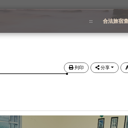
合法旅宿
:::
列印
分享