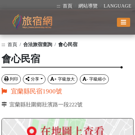
:::
首頁
網站導覽
LANGUAGE
:::
首頁
合法旅宿查詢
會心民宿
會心民宿
列印
分享
+
字級放大
-
字級縮小
宜蘭縣民宿1900號
宜蘭縣壯圍鄉壯濱路一段222號