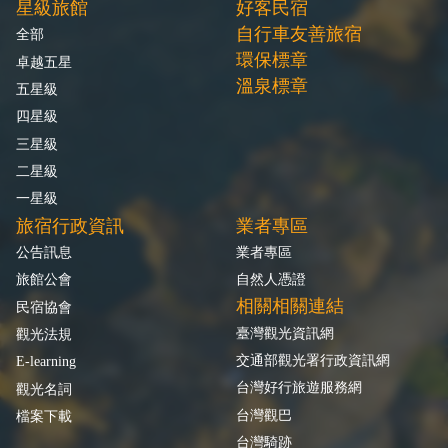
星級旅館
好客民宿
自行車友善旅宿
全部
環保標章
卓越五星
溫泉標章
五星級
四星級
三星級
二星級
一星級
旅宿行政資訊
業者專區
公告訊息
業者專區
旅館公會
自然人憑證
相關相關連結
民宿協會
臺灣觀光資訊網
觀光法規
交通部觀光署行政資訊網
E-learning
台灣好行旅遊服務網
觀光名詞
台灣觀巴
檔案下載
台灣騎跡