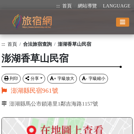
:::
首頁
網站導覽
LANGUAGE
:::
首頁
合法旅宿查詢
澎湖香草山民宿
澎湖香草山民宿
列印
分享
+
字級放大
-
字級縮小
澎湖縣民宿961號
澎湖縣馬公市鎖港里1鄰吉海路1157號