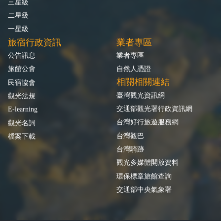
三星級
二星級
一星級
旅宿行政資訊
業者專區
公告訊息
業者專區
旅館公會
自然人憑證
相關相關連結
民宿協會
臺灣觀光資訊網
觀光法規
交通部觀光署行政資訊網
E-learning
台灣好行旅遊服務網
觀光名詞
台灣觀巴
檔案下載
台灣騎跡
觀光多媒體開放資料
環保標章旅館查詢
交通部中央氣象署