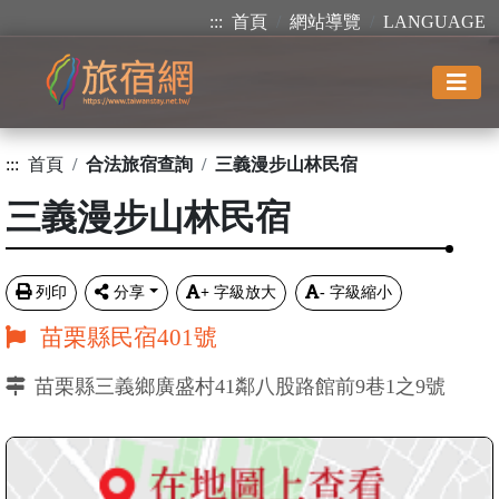
:::
首頁
網站導覽
LANGUAGE
:::
首頁
合法旅宿查詢
三義漫步山林民宿
三義漫步山林民宿
列印
分享
+
字級放大
-
字級縮小
苗栗縣民宿401號
苗栗縣三義鄉廣盛村41鄰八股路館前9巷1之9號