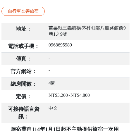
自行車友善旅宿
苗栗縣三義鄉廣盛村41鄰八股路館前9
地址：
巷1之9號
0968695989
電話或手機：
-
傳真：
-
官方網站：
4間
總房間數：
NT$3,200~NT$4,800
定價：
中文
可接待語言資
訊：
旅宿業自114年1月1日起不主動提供旅宿一次用