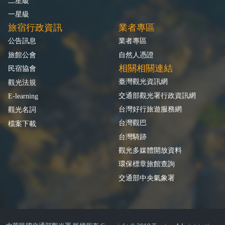
二星級
一星級
旅宿行政資訊
業者專區
公告訊息
業者專區
旅館公會
自然人憑證
相關相關連結
民宿協會
臺灣觀光資訊網
觀光法規
交通部觀光署行政資訊網
E-learning
台灣好行旅遊服務網
觀光名詞
台灣觀巴
檔案下載
台灣騎跡
觀光多媒體開放資料
環保標章旅館查詢
交通部中央氣象署