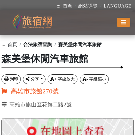
:::
首頁
網站導覽
LANGUAGE
:::
首頁
合法旅宿查詢
森美堡休閒汽車旅館
森美堡休閒汽車旅館
列印
分享
+
字級放大
-
字級縮小
高雄市旅館270號
高雄市旗山區花旗二路2號