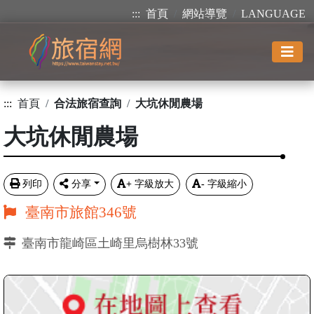
:::
首頁
網站導覽
LANGUAGE
:::
首頁
合法旅宿查詢
大坑休閒農場
大坑休閒農場
列印
分享
+
字級放大
-
字級縮小
臺南市旅館346號
臺南市龍崎區土崎里烏樹林33號