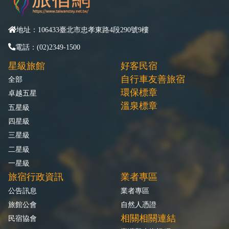
地址：106433臺北市忠孝東路4段290號9樓
電話：(02)2349-1500
星級旅館
好客民宿
自行車友善旅宿
全部
環保標章
卓越五星
溫泉標章
五星級
四星級
三星級
二星級
一星級
旅宿行政資訊
業者專區
公告訊息
業者專區
旅館公會
自然人憑證
相關相關連結
民宿協會