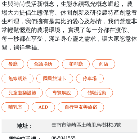
生與時尚慢活新概念，生態永續觀光概念崛起， 農
場大力提倡生態保育、休閒創新及研發農特產創意養
生料理，我們擁有是無比的愛心及熱情，我們營造非
常輕鬆愜意的農場環境， 實現了每一分都在渡假、
每一秒都在享受，滿足身心靈之需求，讓大家恣意休
閒，徜徉幸福。
餐廳
會議場所
咖啡廳
商店
無線網路
國民旅遊卡
停車場
兒童遊樂設施
導覽解說
體驗活動
哺乳室
AED
自行車友善旅宿
臺南市龍崎區土崎里烏樹林33號
地址：
06-5941555