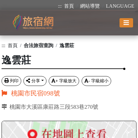
:::
首頁
網站導覽
LANGUAGE
:::
首頁
合法旅宿查詢
逸雲莊
逸雲莊
列印
分享
+
字級放大
-
字級縮小
桃園市民宿098號
桃園市大溪區康莊路三段583巷270號