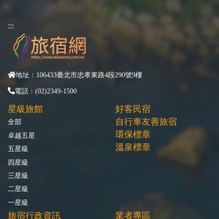
:::
地址：106433臺北市忠孝東路4段290號9樓
電話：(02)2349-1500
星級旅館
好客民宿
自行車友善旅宿
全部
環保標章
卓越五星
溫泉標章
五星級
四星級
三星級
二星級
一星級
旅宿行政資訊
業者專區