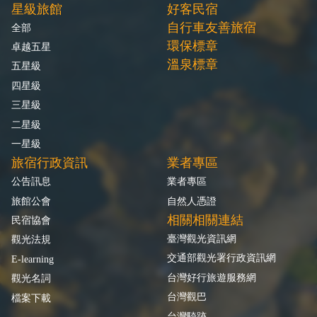
星級旅館
好客民宿
自行車友善旅宿
全部
環保標章
卓越五星
溫泉標章
五星級
四星級
三星級
二星級
一星級
旅宿行政資訊
業者專區
公告訊息
業者專區
旅館公會
自然人憑證
相關相關連結
民宿協會
臺灣觀光資訊網
觀光法規
交通部觀光署行政資訊網
E-learning
台灣好行旅遊服務網
觀光名詞
台灣觀巴
檔案下載
台灣騎跡