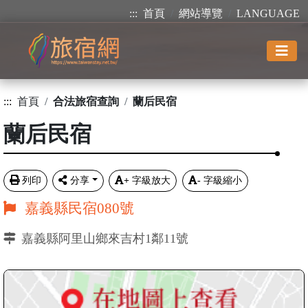
:::
首頁
網站導覽
LANGUAGE
:::
首頁
合法旅宿查詢
蘭后民宿
蘭后民宿
列印
分享
+
字級放大
-
字級縮小
嘉義縣民宿080號
嘉義縣阿里山鄉來吉村1鄰11號