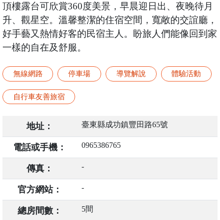
頂樓露台可欣賞360度美景，早晨迎日出、夜晚待月
升、觀星空。溫馨整潔的住宿空間，寬敞的交誼廳，
好手藝又熱情好客的民宿主人。盼旅人們能像回到家
一樣的自在及舒服。
無線網路
停車場
導覽解說
體驗活動
自行車友善旅宿
臺東縣成功鎮豐田路65號
地址：
0965386765
電話或手機：
-
傳真：
-
官方網站：
5間
總房間數：