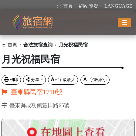
:::
首頁
網站導覽
LANGUAGE
:::
首頁
合法旅宿查詢
月光祝福民宿
月光祝福民宿
列印
分享
+
字級放大
-
字級縮小
臺東縣民宿1710號
臺東縣成功鎮豐田路65號