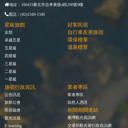
地址：106433臺北市忠孝東路4段290號9樓
電話：(02)2349-1500
星級旅館
好客民宿
自行車友善旅宿
全部
環保標章
卓越五星
溫泉標章
五星級
四星級
三星級
二星級
一星級
旅宿行政資訊
業者專區
公告訊息
業者專區
旅館公會
自然人憑證
相關相關連結
民宿協會
臺灣觀光資訊網
觀光法規
交通部觀光署行政資訊網
E-learning