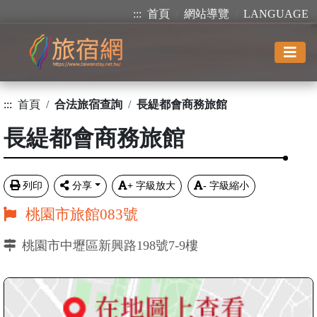
:::
首頁
網站導覽
LANGUAGE
:::
首頁
合法旅宿查詢
長緹都會商務旅館
長緹都會商務旅館
列印
分享
+
字級放大
-
字級縮小
桃園市旅館083號
桃園市中壢區新興路198號7-9樓