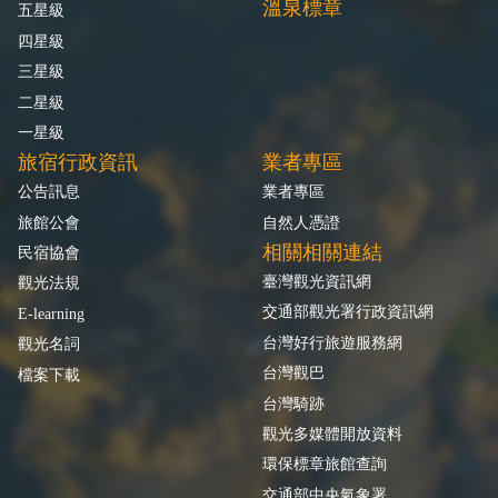
溫泉標章
五星級
四星級
三星級
二星級
一星級
旅宿行政資訊
業者專區
公告訊息
業者專區
旅館公會
自然人憑證
相關相關連結
民宿協會
臺灣觀光資訊網
觀光法規
交通部觀光署行政資訊網
E-learning
台灣好行旅遊服務網
觀光名詞
台灣觀巴
檔案下載
台灣騎跡
觀光多媒體開放資料
環保標章旅館查詢
交通部中央氣象署