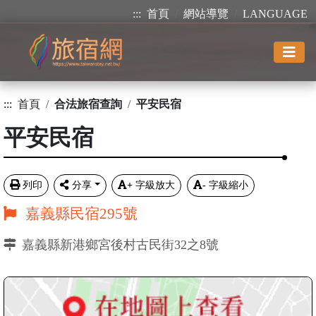
:::
首頁
網站導覽
LANGUAGE
:::
首頁
合法旅宿查詢
平安民宿
平安民宿
列印
分享
+
字級放大
-
字級縮小
嘉義縣民宿295號
嘉義縣新港鄉宮後村古民街32之8號