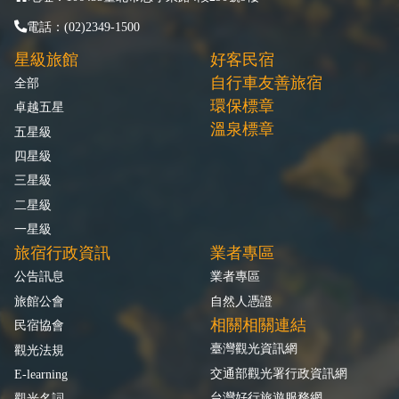
電話：(02)2349-1500
星級旅館
好客民宿
自行車友善旅宿
全部
環保標章
卓越五星
溫泉標章
五星級
四星級
三星級
二星級
一星級
旅宿行政資訊
業者專區
公告訊息
業者專區
旅館公會
自然人憑證
相關相關連結
民宿協會
臺灣觀光資訊網
觀光法規
交通部觀光署行政資訊網
E-learning
台灣好行旅遊服務網
觀光名詞