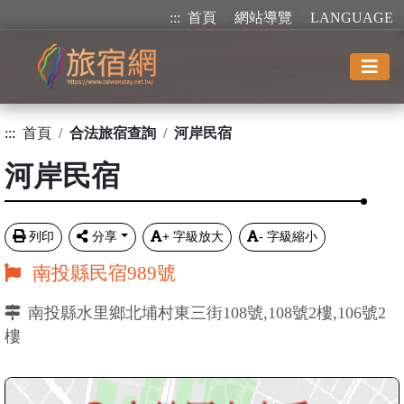
:::
首頁
網站導覽
LANGUAGE
:::
首頁
合法旅宿查詢
河岸民宿
河岸民宿
列印
分享
+
字級放大
-
字級縮小
南投縣民宿989號
南投縣水里鄉北埔村東三街108號,108號2樓,106號2
樓