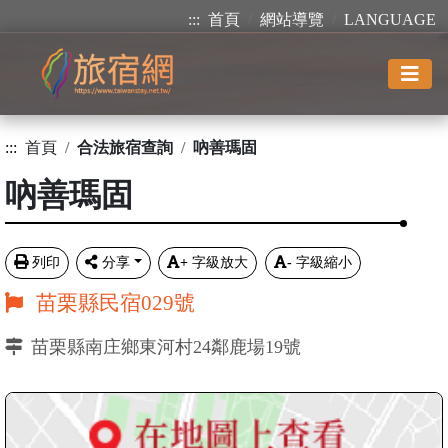
:::
首頁
網站導覽
LANGUAGE
:::
首頁
合法旅宿查詢
吶善瑪固
吶善瑪固
列印
分享
+
字級放大
-
字級縮小
苗栗縣民宿029號
苗栗縣南庄鄉東河村24鄰鹿場19號