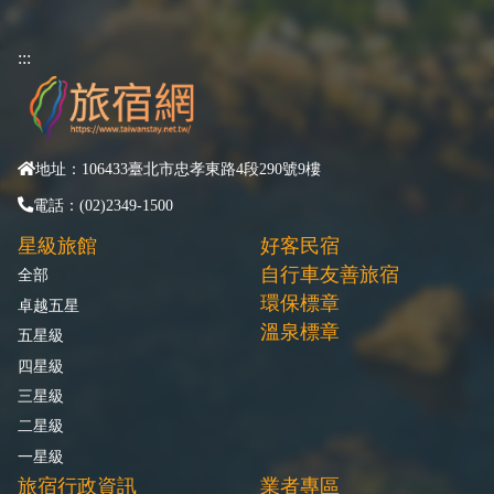
:::
地址：106433臺北市忠孝東路4段290號9樓
電話：(02)2349-1500
星級旅館
好客民宿
自行車友善旅宿
全部
環保標章
卓越五星
溫泉標章
五星級
四星級
三星級
二星級
一星級
旅宿行政資訊
業者專區