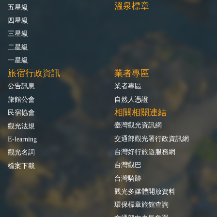
溫泉標章
五星級
四星級
三星級
二星級
一星級
旅宿行政資訊
業者專區
公告訊息
業者專區
旅館公會
自然人憑證
相關相關連結
民宿協會
臺灣觀光資訊網
觀光法規
交通部觀光署行政資訊網
E-learning
台灣好行旅遊服務網
觀光名詞
台灣觀巴
檔案下載
台灣騎跡
觀光多媒體開放資料
環保標章旅館查詢