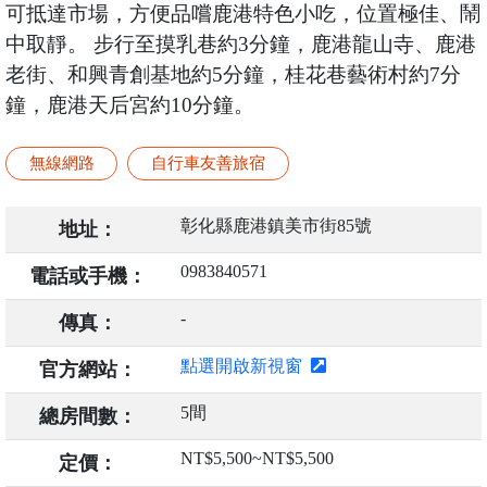
可抵達市場，方便品嚐鹿港特色小吃，位置極佳、鬧
中取靜。 步行至摸乳巷約3分鐘，鹿港龍山寺、鹿港
老街、和興青創基地約5分鐘，桂花巷藝術村約7分
鐘，鹿港天后宮約10分鐘。
無線網路
自行車友善旅宿
彰化縣鹿港鎮美市街85號
地址：
0983840571
電話或手機：
-
傳真：
點選開啟新視窗
官方網站：
5間
總房間數：
NT$5,500~NT$5,500
定價：