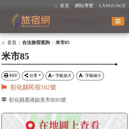
:::
首頁
網站導覽
LANGUAGE
:::
首頁
合法旅宿查詢
米市85
米市85
列印
分享
+
字級放大
-
字級縮小
彰化縣民宿102號
彰化縣鹿港鎮美市街85號