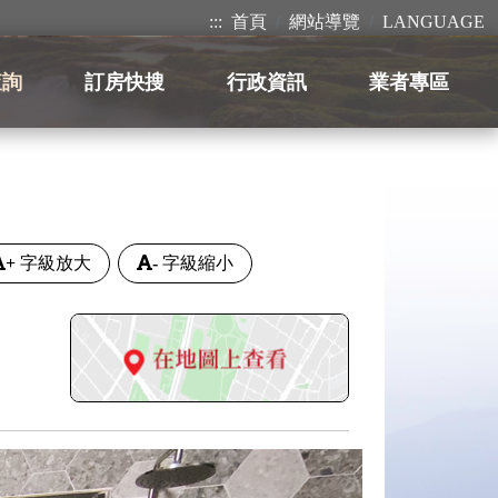
:::
首頁
網站導覽
LANGUAGE
查詢
訂房快搜
行政資訊
業者專區
+
字級放大
-
字級縮小