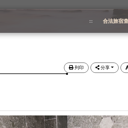
合法旅宿
:::
列印
分享