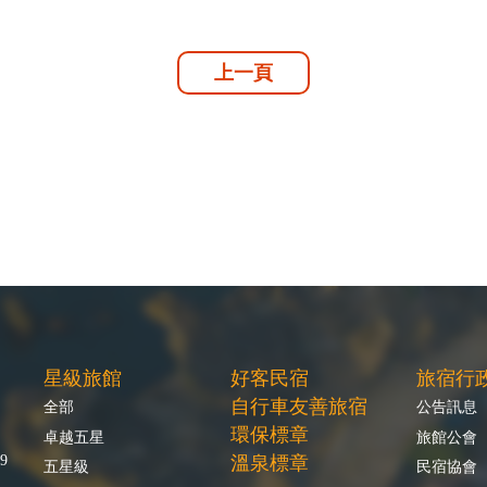
上一頁
星級旅館
好客民宿
旅宿行
自行車友善旅宿
全部
公告訊息
環保標章
卓越五星
旅館公會
9
溫泉標章
五星級
民宿協會