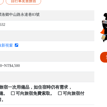
自行車友善旅宿
麟洛鄉中山路永達巷83號
632
啟新視窗
00~NT$4,500
提供旅宿一次用備品，如住宿時仍有需求，
自備。
可向旅宿免費索取。
可向旅宿付
者。