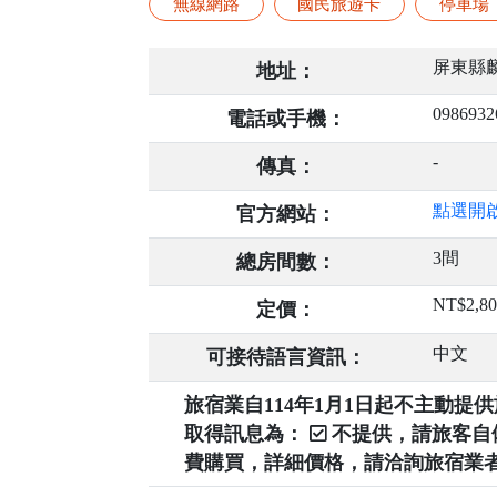
無線網路
國民旅遊卡
停車場
屏東縣
地址：
0986932
電話或手機：
-
傳真：
點選開
官方網站：
3間
總房間數：
NT$2,8
定價：
中文
可接待語言資訊：
旅宿業自114年1月1日起不主動
取得訊息為：
不提供，請旅客
費購買，詳細價格，請洽詢旅宿業